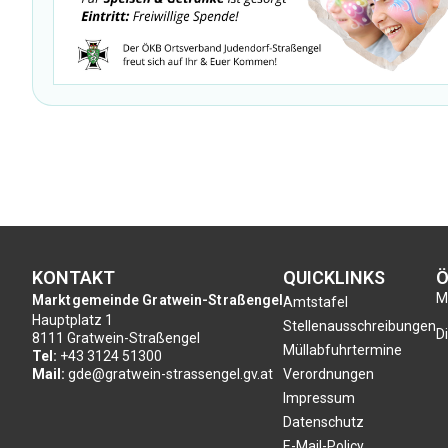
KONTAKT
QUICKLINKS
Ö
Mo
Marktgemeinde Gratwein-Straßengel
Amtstafel
Hauptplatz 1
Stellenausschreibungen
Di
8111 Gratwein-Straßengel
Müllabfuhrtermine
Tel:
+43 3124 51300
Mail:
gde@gratwein-strassengel.gv.at
Verordnungen
Impressum
Datenschutz
E-Mail-Policy