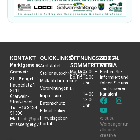
KONTAKT
QUICKLINKS
ÖFFNUNGSZEITEN
SOCIAL
SOMMERFERIEN
MEDIA
Marktgemeinde
Amtstafel
Mo, Di,
08:00 –
Bleiben Sie
Gratwein-
Stellenausschreibungen
Do, Fr:
12:00
informiert und
Straßengel
Müllabfuhrtermine
Uhr
folgen Sie uns
Hauptplatz 1
Verordnungen
Di:
auf unseren
8111
14:00 –
Kanälen!
Impressum
Gratwein-
18:00
Straßengel
Datenschutz
Uhr
Tel:
+43 3124
E-Mail-Policy
51300
Hinweisgeber-
© 2026
Mail:
gde@gratwein-
Portal
Werbeagentur
strassengel.gv.at
allinone
creative