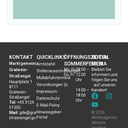
KONTAKT
QUICKLINKS
ÖFFNUNGSZEITEN
SOCIAL
SOMMERFERIEN
MEDIA
Marktgemeinde
Amtstafel
Mo, Di,
08:00 –
Bleiben Sie
Gratwein-
Stellenausschreibungen
Do, Fr:
12:00
informiert und
Straßengel
Müllabfuhrtermine
Uhr
folgen Sie uns
Hauptplatz 1
Verordnungen
Di:
auf unseren
8111
14:00 –
Kanälen!
Impressum
Gratwein-
18:00
Straßengel
Datenschutz
Uhr
Tel:
+43 3124
E-Mail-Policy
51300
Hinweisgeber-
© 2026
Mail:
gde@gratwein-
Portal
Werbeagentur
strassengel.gv.at
allinone
creative