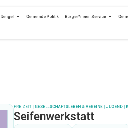
aßengel
Gemeinde Politik
Bürger*innen Service
Geme
FREIZEIT
|
GESELLSCHAFTSLEBEN & VEREINE
|
JUGEND
|
Seifenwerkstatt