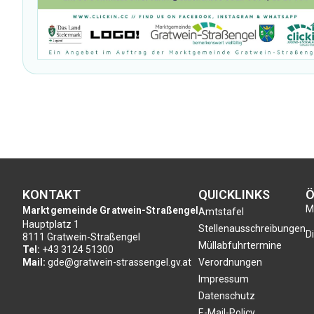
KONTAKT
QUICKLINKS
Ö
Mo
Marktgemeinde Gratwein-Straßengel
Amtstafel
Hauptplatz 1
Stellenausschreibungen
Di
8111 Gratwein-Straßengel
Müllabfuhrtermine
Tel:
+43 3124 51300
Mail:
gde@gratwein-strassengel.gv.at
Verordnungen
Impressum
Datenschutz
E-Mail-Policy