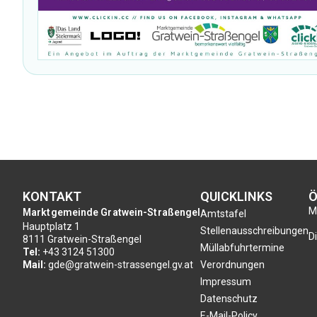
KONTAKT
QUICKLINKS
Ö
Mo
Marktgemeinde Gratwein-Straßengel
Amtstafel
Hauptplatz 1
Stellenausschreibungen
Di
8111 Gratwein-Straßengel
Müllabfuhrtermine
Tel:
+43 3124 51300
Mail:
gde@gratwein-strassengel.gv.at
Verordnungen
Impressum
Datenschutz
E-Mail-Policy