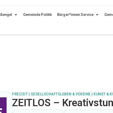
aßengel
Gemeinde Politik
Bürger*innen Service
Geme
FREIZEIT
|
GESELLSCHAFTSLEBEN & VEREINE
|
KUNST & K
ZEITLOS – Kreativstu