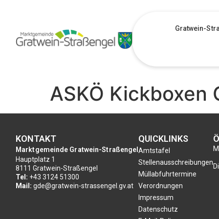
Gratwein-Str
ASKÖ Kickboxen 
KONTAKT
QUICKLINKS
Ö
Mo
Marktgemeinde Gratwein-Straßengel
Amtstafel
Hauptplatz 1
Stellenausschreibungen
Di
8111 Gratwein-Straßengel
Müllabfuhrtermine
Tel:
+43 3124 51300
Mail:
gde@gratwein-strassengel.gv.at
Verordnungen
Impressum
Datenschutz