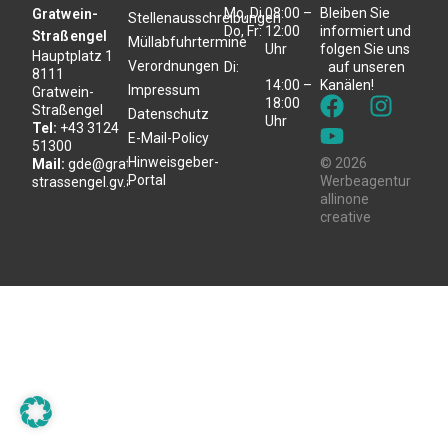
Mo, Di,
08:00 –
Bleiben Sie
Gratwein-
Stellenausschreibungen
Do, Fr:
12:00
informiert und
Straßengel
Müllabfuhrtermine
Uhr
folgen Sie uns
Hauptplatz 1
Verordnungen
Di:
auf unseren
8111
14:00 –
Kanälen!
Impressum
Gratwein-
18:00
Straßengel
Datenschutz
Uhr
Tel:
+43 3124
E-Mail-Policy
51300
Hinweisgeber-
© 2026
Mail:
gde@gratwein-
Portal
Werbeagentur
strassengel.gv.at
allinone
creative