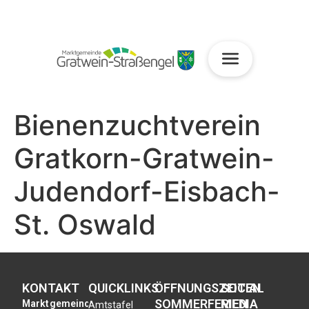
Bienenzuchtverein
Gratkorn-Gratwein-
Judendorf-Eisbach-
St. Oswald
KONTAKT
QUICKLINKS
ÖFFNUNGSZEITEN
SOCIAL
SOMMERFERIEN
MEDIA
Marktgemeinde
Amtstafel