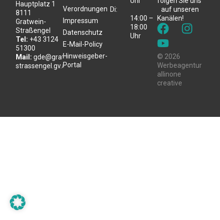
Uhr
folgen Sie uns
Hauptplatz 1
Verordnungen
Di:
auf unseren
8111
14:00 –
Kanälen!
Impressum
Gratwein-
18:00
Straßengel
Datenschutz
Uhr
Tel:
+43 3124
E-Mail-Policy
51300
Hinweisgeber-
© 2026
Mail:
gde@gratwein-
Portal
Werbeagentur
strassengel.gv.at
allinone
creative