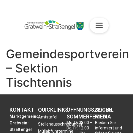
Gemeindesportverein
– Sektion
Tischtennis
KONTAKT
QUICKLINKS
ÖFFNUNGSZEITEN
SOCIAL
SOMMERFERIEN
MEDIA
Marktgemeinde
Amtstafel
Mo, Di,
08:00 –
Bleiben Sie
Gratwein-
Stellenausschreibungen
Do, Fr:
12:00
informiert und
Straßengel
Müllabfuhrtermine