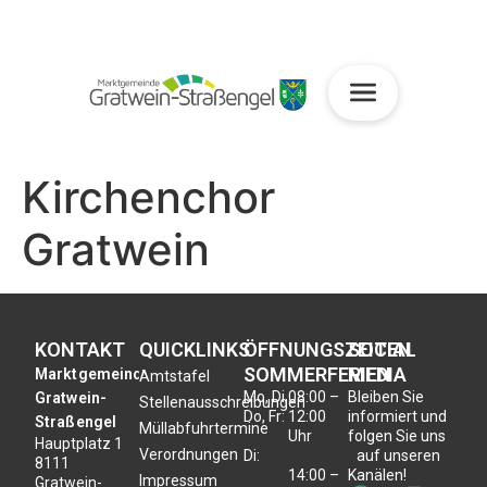
Kirchenchor
Gratwein
KONTAKT
QUICKLINKS
ÖFFNUNGSZEITEN
SOCIAL
SOMMERFERIEN
MEDIA
Marktgemeinde
Amtstafel
Mo, Di,
08:00 –
Bleiben Sie
Gratwein-
Stellenausschreibungen
Do, Fr:
12:00
informiert und
Straßengel
Müllabfuhrtermine
Uhr
folgen Sie uns
Hauptplatz 1
Verordnungen
Di:
auf unseren
8111
14:00 –
Kanälen!
Impressum
Gratwein-