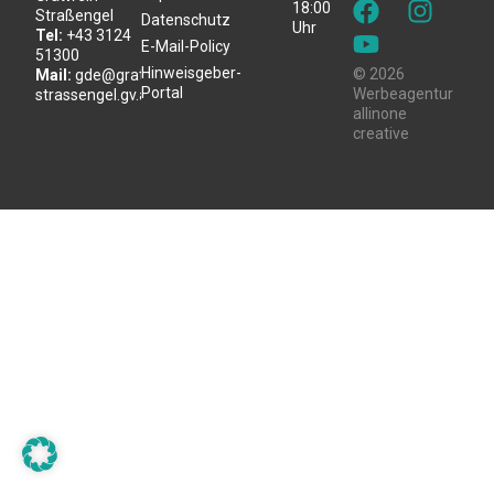
18:00
Straßengel
Datenschutz
Uhr
Tel:
+43 3124
E-Mail-Policy
51300
Hinweisgeber-
© 2026
Mail:
gde@gratwein-
Portal
Werbeagentur
strassengel.gv.at
allinone
creative