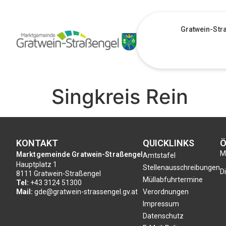
Gratwein-Str
Singkreis Rein
KONTAKT
QUICKLINKS
Ö
Mo
Marktgemeinde Gratwein-Straßengel
Amtstafel
Hauptplatz 1
Stellenausschreibungen
Di
8111 Gratwein-Straßengel
Müllabfuhrtermine
Tel:
+43 3124 51300
Mail:
gde@gratwein-strassengel.gv.at
Verordnungen
Impressum
Datenschutz