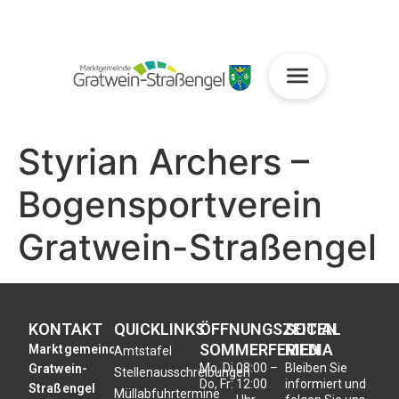
Styrian Archers –
Bogensportverein
Gratwein-Straßengel
KONTAKT
QUICKLINKS
ÖFFNUNGSZEITEN
SOCIAL
SOMMERFERIEN
MEDIA
Marktgemeinde
Amtstafel
Mo, Di,
08:00 –
Bleiben Sie
Gratwein-
Stellenausschreibungen
Do, Fr:
12:00
informiert und
Straßengel
Müllabfuhrtermine