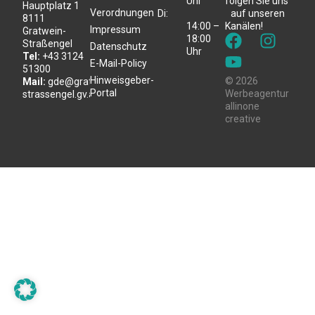
Uhr
folgen Sie uns
Hauptplatz 1
Verordnungen
Di:
auf unseren
8111
14:00 –
Kanälen!
Impressum
Gratwein-
18:00
Straßengel
Datenschutz
Uhr
Tel:
+43 3124
E-Mail-Policy
51300
Hinweisgeber-
© 2026
Mail:
gde@gratwein-
Portal
Werbeagentur
strassengel.gv.at
allinone
creative