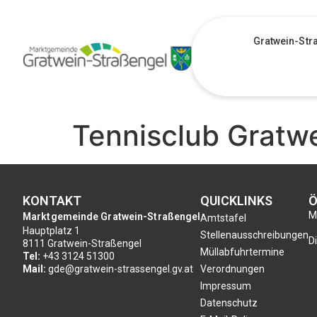
Gratwein-Str
Tennisclub Gratw
KONTAKT
QUICKLINKS
Ö
Mo
Marktgemeinde Gratwein-Straßengel
Amtstafel
Hauptplatz 1
Stellenausschreibungen
Di
8111 Gratwein-Straßengel
Müllabfuhrtermine
Tel:
+43 3124 51300
Mail:
gde@gratwein-strassengel.gv.at
Verordnungen
Impressum
Datenschutz