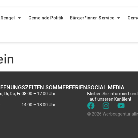
aßengel
Gemeinde Politik
Bürger*innen Service
Geme
ein
FFNUNGSZEITEN SOMMERFERIEN
SOCIAL MEDIA
, Di, Do, Fr:
08:00 – 12:00 Uhr
Bleiben Sie informiert und
auf unseren Kanälen!
:
14:00 – 18:00 Uhr
© 2026 Werbeagentur alli