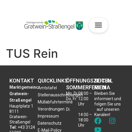
TUS Rein
KONTAKT
QUICKLINKS
ÖFFNUNGSZEITEN
SOCIAL
SOMMERFERIEN
MEDIA
Marktgemeinde
Amtstafel
Mo, Di,
08:00 –
Bleiben Sie
Gratwein-
Stellenausschreibungen
Do, Fr:
12:00
informiert und
Straßengel
Müllabfuhrtermine
Uhr
folgen Sie uns
Hauptplatz 1
Verordnungen
Di:
auf unseren
8111
14:00 –
Kanälen!
Impressum
Gratwein-
18:00
Straßengel
Datenschutz
Uhr
Tel:
+43 3124
E-Mail-Policy