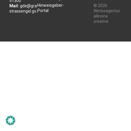
51300
Hinweisgeber-
© 2026
Mail:
gde@gratwein-
Portal
Werbeagentur
strassengel.gv.at
allinone
creative