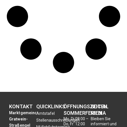
KONTAKT
QUICKLINKS
ÖFFNUNGSZEITEN
SOCIAL
SOMMERFERIEN
MEDIA
Marktgemeinde
Amtstafel
Mo, Di,
08:00 –
Bleiben Sie
Gratwein-
Stellenausschreibungen
Do, Fr:
12:00
informiert und
Straßengel