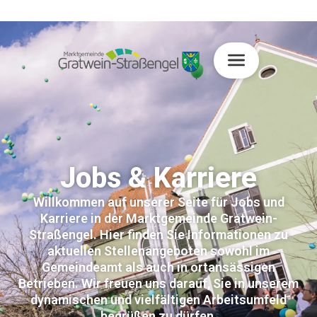
Jobs & Karriere
Willkommen auf unserer Seite für Jobs und
Karriere in der Marktgemeinde Gratwein-
Straßengel. Hier finden Sie Informationen zu
aktuellen Stellenangeboten sowohl im
Gemeindeamt als auch in ortansässigen
Betrieben. Wir freuen uns darauf, Sie in unserem
dynamischen und vielfältigen Arbeitsumfeld
begrüßen zu dürfen.